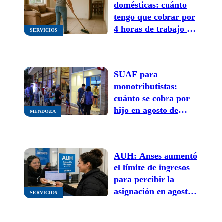
domésticas: cuánto
tengo que cobrar por
4 horas de trabajo en
SERVICIOS
agosto ¿hay
aumento?
SUAF para
monotributistas:
cuánto se cobra por
hijo en agosto de
MENDOZA
2026 y qué te
corresponde según tu
categoría
AUH: Anses aumentó
el límite de ingresos
para percibir la
asignación en agosto
SERVICIOS
¿a cuánto?