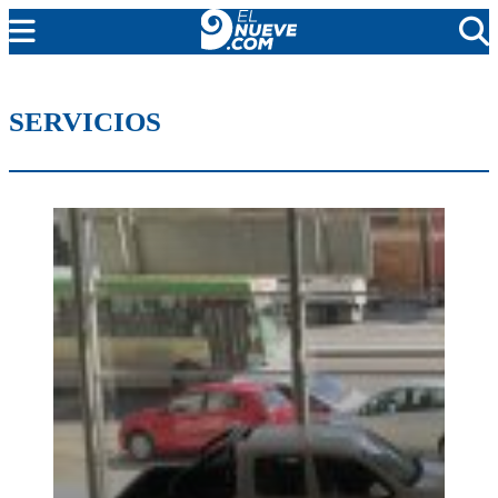
MENDOZA
SERVICIOS
CADA DÍA
ARGENTINA
NOTICIERO 9
PROTAGONISTAS
EL NUEVE STREAMS
PROGRAMACIÓN
EN VIVO