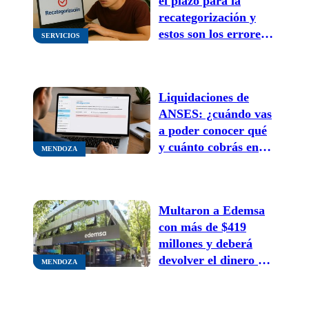
el plazo para la
recategorización y
estos son los errores
SERVICIOS
que pueden hacerte
pagar de más
Liquidaciones de
ANSES: ¿cuándo vas
a poder conocer qué
y cuánto cobrás en
MENDOZA
agosto del 2026?
Multaron a Edemsa
con más de $419
millones y deberá
devolver el dinero a
MENDOZA
los usuarios: cómo
saber si te