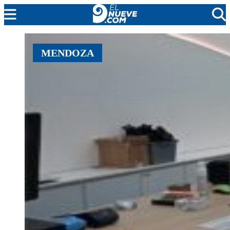
MENDOZA
MENDOZA
CADA DÍA
ARGENTINA
NOTICIERO 9
PROTAGONISTAS
EL NUEVE STREAMS
PROGRAMACIÓN
EN VIVO