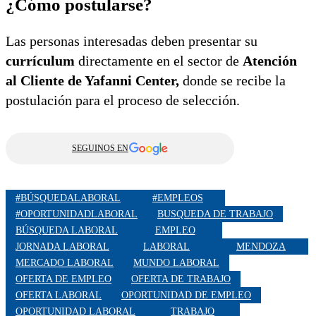
¿Cómo postularse?
Las personas interesadas deben presentar su
currículum
directamente en el sector de
Atención
al Cliente de Yafanni Center,
donde se recibe la
postulación para el proceso de selección.
SEGUINOS EN
#BÚSQUEDALABORAL
#EMPLEOS
#OPORTUNIDADLABORAL
BUSQUEDA DE TRABAJO
BÚSQUEDA LABORAL
EMPLEO
JORNADA LABORAL
LABORAL
MENDOZA
MERCADO LABORAL
MUNDO LABORAL
OFERTA DE EMPLEO
OFERTA DE TRABAJO
OFERTA LABORAL
OPORTUNIDAD DE EMPLEO
OPORTUNIDAD LABORAL
TRABAJO