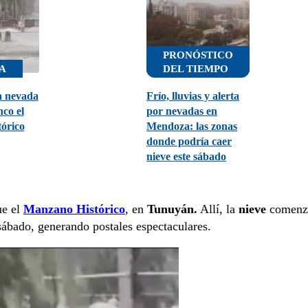
PRONÓSTICO
A
DEL TIEMPO
a nevada
Frío, lluvias y alerta
nco el
por nevadas en
órico
Mendoza: las zonas
donde podría caer
nieve este sábado
ue el
Manzano Histórico
, en
Tunuyán.
Allí, la
nieve
comenz
sábado, generando postales espectaculares.