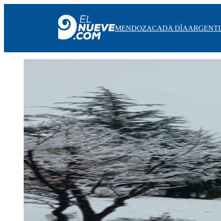
MENDOZA
CADA DÍA
ARGENT
MENDOZA
CADA DÍA
ARGENTINA
NOTICIERO 9
PROTAGONISTAS
EL NUEVE STREAMS
PROGRAMACIÓN
EN VIVO