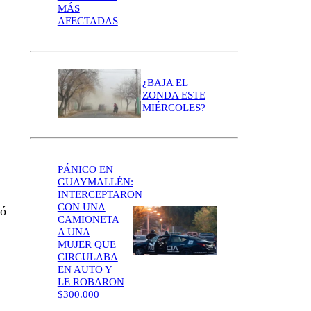
MÁS
AFECTADAS
¿BAJA EL
ZONDA ESTE
MIÉRCOLES?
PÁNICO EN
GUAYMALLÉN:
INTERCEPTARON
CON UNA
ó
CAMIONETA
A UNA
MUJER QUE
CIRCULABA
EN AUTO Y
LE ROBARON
$300.000