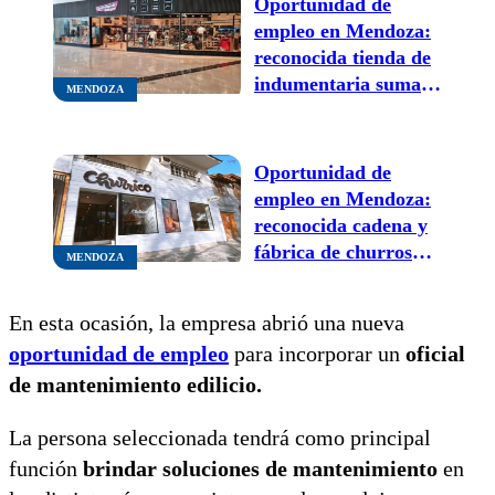
Oportunidad de
empleo en Mendoza:
reconocida tienda de
indumentaria suma
MENDOZA
personal con pocos
requisitos
Oportunidad de
empleo en Mendoza:
reconocida cadena y
fábrica de churros
MENDOZA
suma personal en
distintas áreas
En esta ocasión, la empresa abrió una nueva
oportunidad de empleo
para incorporar un
oficial
de mantenimiento edilicio.
La persona seleccionada tendrá como principal
función
brindar soluciones de mantenimiento
en