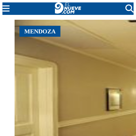
MENDOZA
MENDOZA
CADA DÍA
ARGENTINA
NOTICIERO 9
PROTAGONISTAS
EL NUEVE STREAMS
PROGRAMACIÓN
EN VIVO