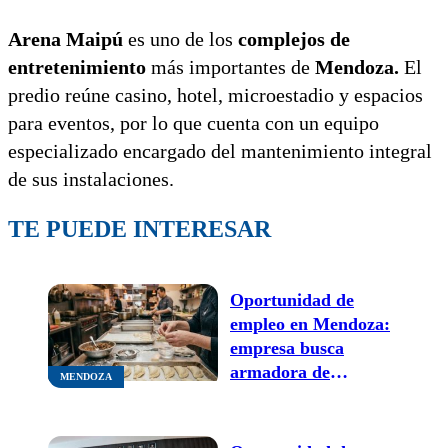
Arena Maipú
es uno de los
complejos de
entretenimiento
más importantes de
Mendoza.
El
predio reúne casino, hotel, microestadio y espacios
para eventos, por lo que cuenta con un equipo
especializado encargado del mantenimiento integral
de sus instalaciones.
TE PUEDE INTERESAR
Oportunidad de
empleo en Mendoza:
empresa busca
armadora de
MENDOZA
empanadas para
sumar a su equipo de
trabajo