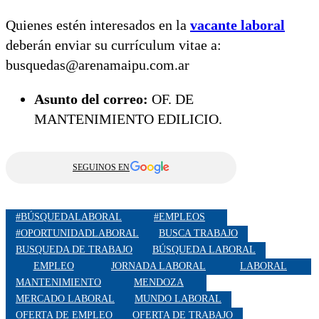
Quienes estén interesados en la
vacante laboral
deberán enviar su currículum vitae a:
busquedas@arenamaipu.com.ar
Asunto del correo:
OF. DE
MANTENIMIENTO EDILICIO.
SEGUINOS EN
#BÚSQUEDALABORAL
#EMPLEOS
#OPORTUNIDADLABORAL
BUSCA TRABAJO
BUSQUEDA DE TRABAJO
BÚSQUEDA LABORAL
EMPLEO
JORNADA LABORAL
LABORAL
MANTENIMIENTO
MENDOZA
MERCADO LABORAL
MUNDO LABORAL
OFERTA DE EMPLEO
OFERTA DE TRABAJO