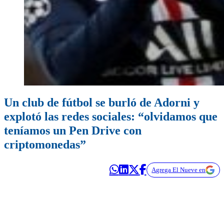
Un club de fútbol se burló de Adorni y
explotó las redes sociales: “olvidamos que
teníamos un Pen Drive con
criptomonedas”
Agrega El Nueve en