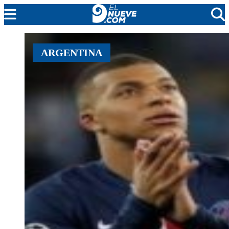
MENDOZA
ARGENTINA
CADA DÍA
ARGENTINA
NOTICIERO 9
PROTAGONISTAS
EL NUEVE STREAMS
PROGRAMACIÓN
EN VIVO