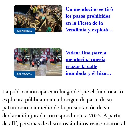
Un mendocino se tiró
los pasos prohibidos
en la Fiesta de la
Vendimia y explotó
MENDOZA
las redes sociales
Video: Una pareja
mendocina quería
cruzar la calle
inundada y él hizo
MENDOZA
algo que conquistó a
todos en las redes
La publicación apareció luego de que el funcionario
sociales
explicara públicamente el origen de parte de su
patrimonio, en medio de la presentación de su
declaración jurada correspondiente a 2025. A partir
de allí, personas de distintos ámbitos reaccionaron al