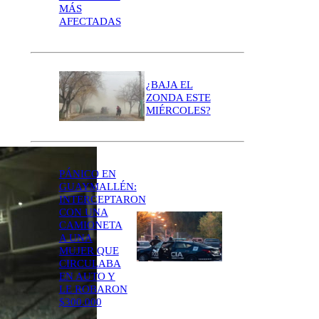
MÁS
AFECTADAS
¿BAJA EL
ZONDA ESTE
MIÉRCOLES?
PÁNICO EN
GUAYMALLÉN:
INTERCEPTARON
CON UNA
CAMIONETA
A UNA
MUJER QUE
CIRCULABA
EN AUTO Y
LE ROBARON
$300.000