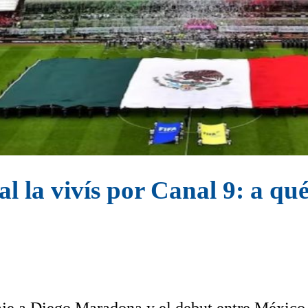
la vivís por Canal 9: a qué h