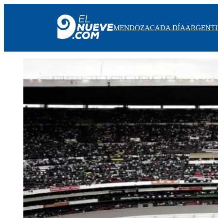
MENDOZA
CADA DÍA
ARGENT
MENDOZA
CADA DÍA
ARGENTINA
NOTICIERO 9
PROTAGONISTAS
EL NUEVE STREAMS
PROGRAMACIÓN
EN VIVO