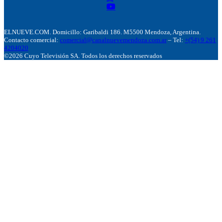
ELNUEVE.COM. Domicillo: Garibaldi 186. M5500 Mendoza, Argentina.
Contacto comercial:
comercial@canalnuevemendoza.com.ar
– Tel:
+(54) 9 261
4204020
©2026 Cuyo Televisión SA. Todos los derechos reservados