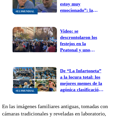
estoy muy
emocionado”: la
#EL9MUNDIAL
emoción total de
Lionel Scaloni tras el
milagro ante Egipto
Video: se
descrontolaron los
festejos en la
Peatonal y uno
terminó arriba de un
árbol
De “La Infartoneta”
a la locura total: los
mejores memes de la
agónica clasificación
#EL9MUNDIAL
de Argentina ante
Egipto en el Mundial
En las imágenes familiares antiguas, tomadas con
cámaras tradicionales y reveladas en laboratorio,