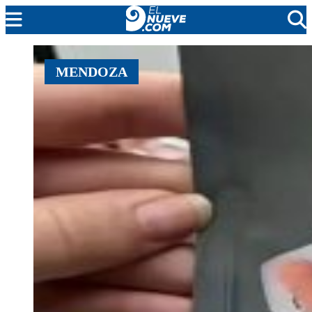
MENDOZA
MENDOZA
CADA DÍA
ARGENTINA
NOTICIERO 9
PROTAGONISTAS
EL NUEVE STREAMS
PROGRAMACIÓN
EN VIVO