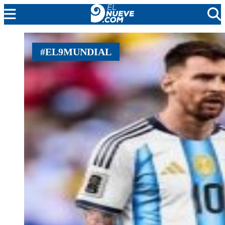
MENDOZA
#EL9MUNDIAL
CADA DÍA
ARGENTINA
NOTICIERO 9
PROTAGONISTAS
EL NUEVE STREAMS
PROGRAMACIÓN
EN VIVO