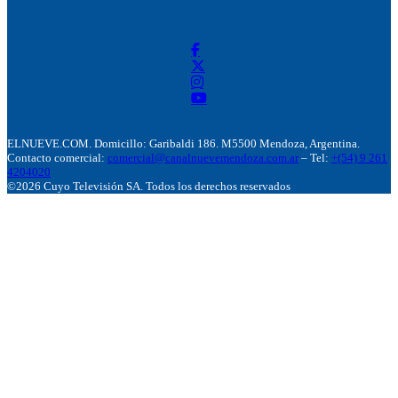
ELNUEVE.COM. Domicillo: Garibaldi 186. M5500 Mendoza, Argentina.
Contacto comercial:
comercial@canalnuevemendoza.com.ar
– Tel:
+(54) 9 261
4204020
©2026 Cuyo Televisión SA. Todos los derechos reservados