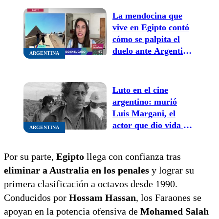
ilusiona a la
La mendocina que
Argentina frente a
vive en Egipto contó
Egipto
cómo se palpita el
duelo ante Argentina:
ARGENTINA
“Aman a Messi y
sueñan con ganar”
Luto en el cine
argentino: murió
Luis Margani, el
actor que dio vida a
ARGENTINA
“Rulo” en Mundo
grúa
Por su parte,
Egipto
llega con confianza tras
eliminar a Australia en los penales
y lograr su
primera clasificación a octavos desde 1990.
Conducidos por
Hossam Hassan
, los Faraones se
apoyan en la potencia ofensiva de
Mohamed Salah