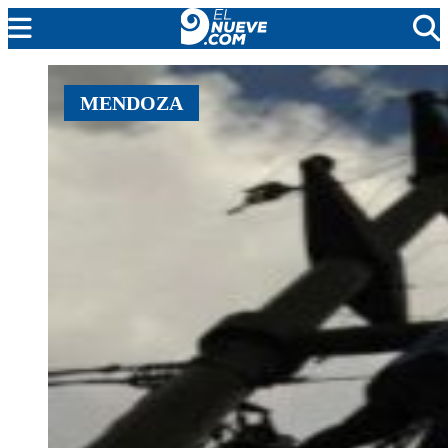
MENDOZA
MENDOZA
CADA DÍA
ARGENTINA
NOTICIERO 9
PROTAGONISTAS
EL NUEVE STREAMS
PROGRAMACIÓN
EN VIVO