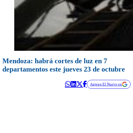
Mendoza: habrá cortes de luz en 7
departamentos este jueves 23 de octubre
Agrega El Nueve en