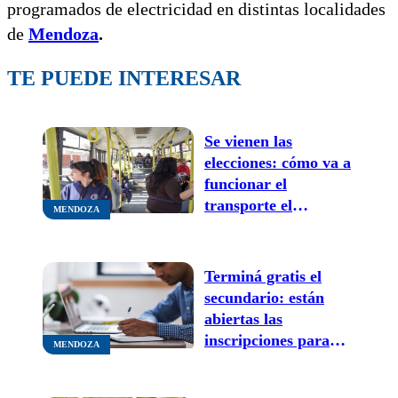
programados de electricidad en distintas localidades
de
Mendoza
.
TE PUEDE INTERESAR
Se vienen las
elecciones: cómo va a
funcionar el
transporte el
MENDOZA
domingo 26 de
octubre
Terminá gratis el
secundario: están
abiertas las
inscripciones para
MENDOZA
personal de seguridad
privada