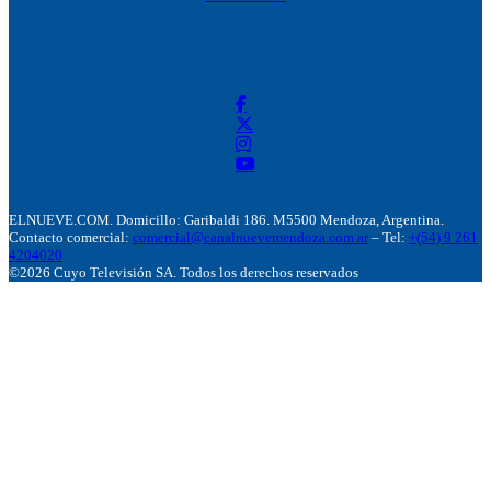
ELNUEVE.COM. Domicillo: Garibaldi 186. M5500 Mendoza, Argentina.
Contacto comercial:
comercial@canalnuevemendoza.com.ar
– Tel:
+(54) 9 261
4204020
©2026 Cuyo Televisión SA. Todos los derechos reservados