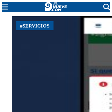
MENDOZA
#SERVICIOS
CADA DÍA
ARGENTINA
NOTICIERO 9
PROTAGONISTAS
EL NUEVE STREAMS
PROGRAMACIÓN
EN VIVO