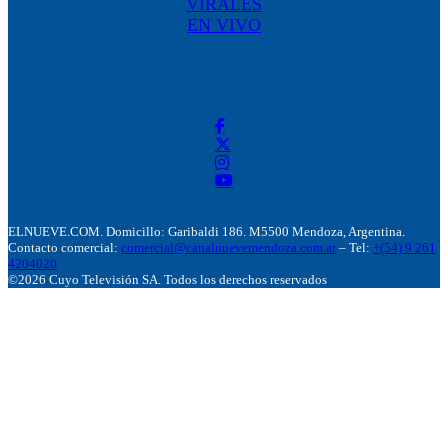
VIRALES
EN VIVO
ELNUEVE.COM. Domicillo: Garibaldi 186. M5500 Mendoza, Argentina.
Contacto comercial:
comercial@canalnuevemendoza.com.ar
– Tel:
+(54) 9 261
4204020
©2026 Cuyo Televisión SA. Todos los derechos reservados