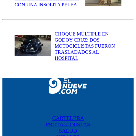
CON UNA INSÓLITA PELEA
CHOQUE MÚLTIPLE EN
GODOY CRUZ: DOS
MOTOCICLISTAS FUERON
TRASLADADOS AL
HOSPITAL
CARTELERA
PROTAGONISTAS
SALUD