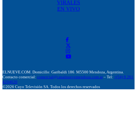
VIRALES
EN VIVO
ELNUEVE.COM. Domicillo: Garibaldi 186. M5500 Mendoza, Argentina.
Contacto comercial:
comercial@canalnuevemendoza.com.ar
– Tel:
+(54) 9 261
4204020
©2026 Cuyo Televisión SA. Todos los derechos reservados