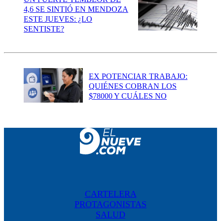
4,6 SE SINTIÓ EN MENDOZA
ESTE JUEVES: ¿LO
SENTISTE?
EX POTENCIAR TRABAJO:
QUIÉNES COBRAN LOS
$78000 Y CUÁLES NO
CARTELERA
PROTAGONISTAS
SALUD