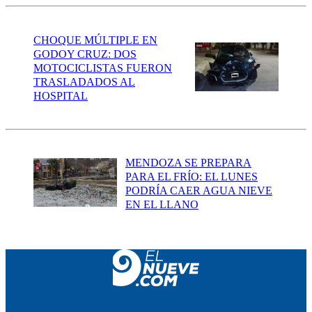
CHOQUE MÚLTIPLE EN
GODOY CRUZ: DOS
MOTOCICLISTAS FUERON
TRASLADADOS AL
HOSPITAL
MENDOZA SE PREPARA
PARA EL FRÍO: EL LUNES
PODRÍA CAER AGUA NIEVE
EN EL LLANO