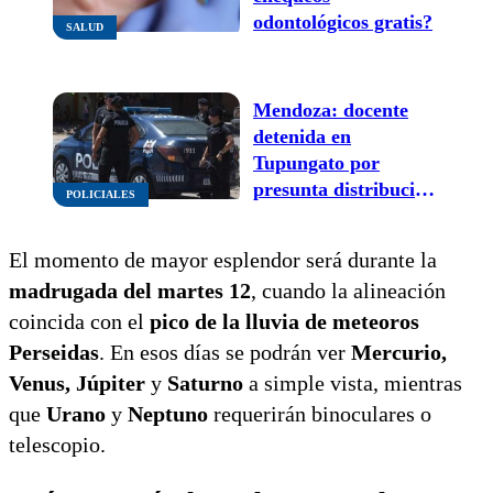
odontológicos gratis?
SALUD
Mendoza: docente
detenida en
Tupungato por
presunta distribución
POLICIALES
de videos de abuso
sexual infantil
El momento de mayor esplendor será durante la
madrugada del martes 12
, cuando la alineación
coincida con el
pico de la lluvia de meteoros
Perseidas
. En esos días se podrán ver
Mercurio,
Venus, Júpiter
y
Saturno
a simple vista, mientras
que
Urano
y
Neptuno
requerirán binoculares o
telescopio.