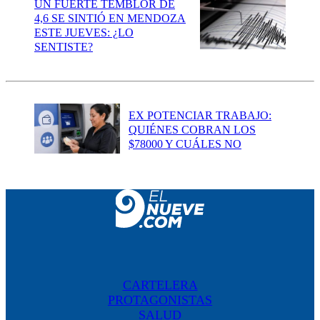
UN FUERTE TEMBLOR DE
4,6 SE SINTIÓ EN MENDOZA
ESTE JUEVES: ¿LO
SENTISTE?
EX POTENCIAR TRABAJO:
QUIÉNES COBRAN LOS
$78000 Y CUÁLES NO
CARTELERA
PROTAGONISTAS
SALUD