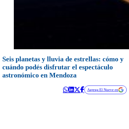
Seis planetas y lluvia de estrellas: cómo y
cuándo podés disfrutar el espectáculo
astronómico en Mendoza
Agrega El Nueve en