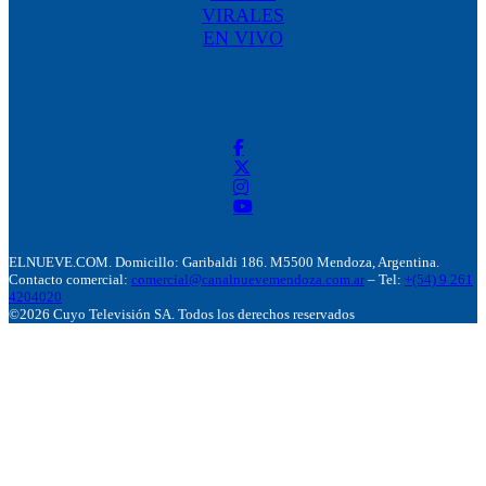
VIRALES
EN VIVO
ELNUEVE.COM. Domicillo: Garibaldi 186. M5500 Mendoza, Argentina.
Contacto comercial:
comercial@canalnuevemendoza.com.ar
– Tel:
+(54) 9 261
4204020
©2026 Cuyo Televisión SA. Todos los derechos reservados