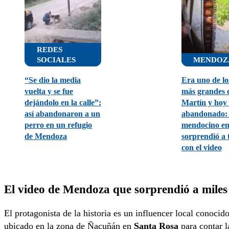
REDES
SOCIALES
MENDOZ
“Se dio la media
Era uno de lo
vuelta y se fue
más grandes 
dejándolo en la calle”:
Martín y hoy 
así abandonaron a un
abandonado:
perro en un refugio
mendocino en
de Mendoza
sorprendió a 
con el video
El video de Mendoza que sorprendió a miles 
El protagonista de la historia es un influencer local conocid
ubicado en la zona de Ñacuñán en
Santa Rosa
para contar l