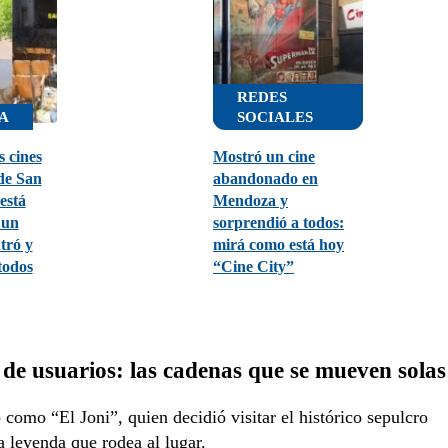
REDES
A
SOCIALES
s cines
Mostró un cine
de San
abandonado en
está
Mendoza y
 un
sorprendió a todos:
tró y
mirá como está hoy
todos
“Cine City”
de usuarios: las cadenas que se mueven solas
o como “El Joni”, quien decidió visitar el histórico sepulcro
a leyenda que rodea al lugar.