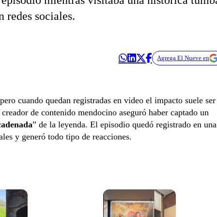
episodio mientras visitaba una histórica tumb
 redes sociales.
Agrega El Nueve en
pero cuando quedan registradas en video el impacto suele ser
 creador de contenido mendocino aseguró haber captado un
cadenada
” de la leyenda. El episodio quedó registrado en una
les y generó todo tipo de reacciones.