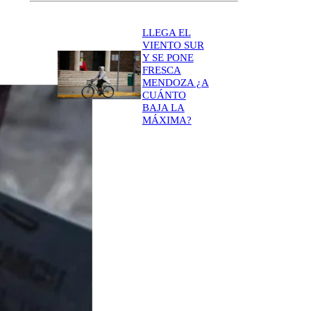
LLEGA EL
VIENTO SUR
Y SE PONE
FRESCA
MENDOZA ¿A
CUÁNTO
BAJA LA
MÁXIMA?