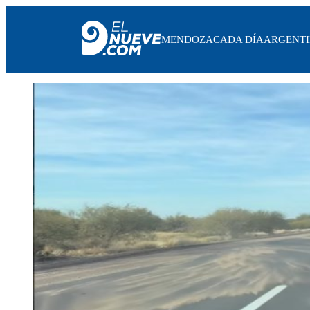
MENDOZA
CADA DÍA
ARGENT
MENDOZA
CADA DÍA
ARGENTINA
NOTICIERO 9
PROTAGONISTAS
EL NUEVE STREAMS
PROGRAMACIÓN
EN VIVO