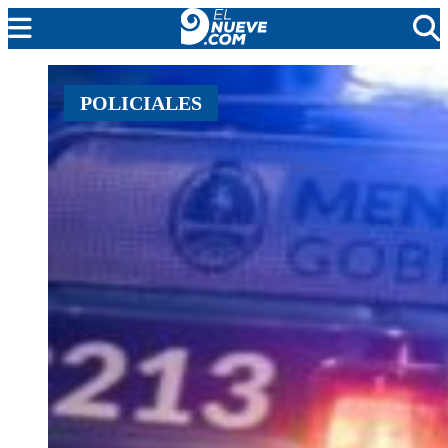
MENDOZA
POLICIALES
CADA DÍA
ARGENTINA
NOTICIERO 9
PROTAGONISTAS
EL NUEVE STREAMS
PROGRAMACIÓN
EN VIVO