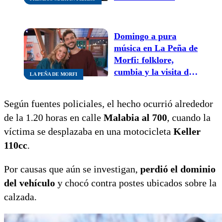
Fierro se viven por El
9 Televida
Domingo a pura
música en La Peña de
Morfi: folklore,
cumbia y la visita de
LA PEÑA DE MORFI
una figura de Gran
Hermano
Según fuentes policiales, el hecho ocurrió alrededor
de la 1.20 horas en calle
Malabia al 700
, cuando la
víctima se desplazaba en una motocicleta
Keller
110cc
.
Por causas que aún se investigan,
perdió el dominio
del vehículo
y chocó contra postes ubicados sobre la
calzada.