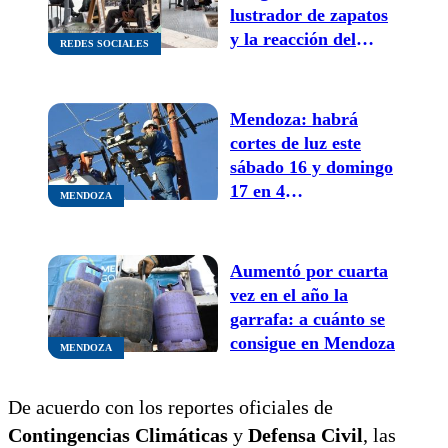
lustrador de zapatos
y la reacción del
REDES SOCIALES
hombre emocionó a
todos
Mendoza: habrá
cortes de luz este
sábado 16 y domingo
17 en 4
MENDOZA
departamentos
Aumentó por cuarta
vez en el año la
garrafa: a cuánto se
consigue en Mendoza
MENDOZA
De acuerdo con los reportes oficiales de
Contingencias Climáticas
y
Defensa Civil
, las