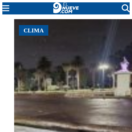
MENDOZA
CLIMA
CADA DÍA
ARGENTINA
NOTICIERO 9
PROTAGONISTAS
EL NUEVE STREAMS
PROGRAMACIÓN
EN VIVO