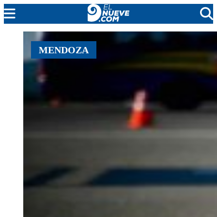
MENDOZA
MENDOZA
CADA DÍA
ARGENTINA
NOTICIERO 9
PROTAGONISTAS
EL NUEVE STREAMS
PROGRAMACIÓN
EN VIVO