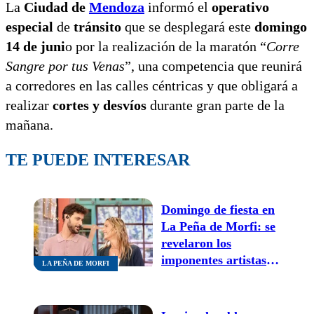
La
Ciudad de
Mendoza
informó el
operativo
especial
de
tránsito
que se desplegará este
domingo
14 de juni
o por la realización de la maratón “
Corre
Sangre por tus Venas
”, una competencia que reunirá
a corredores en las calles céntricas y que obligará a
realizar
cortes y desvíos
durante gran parte de la
mañana.
TE PUEDE INTERESAR
Domingo de fiesta en
La Peña de Morfi: se
revelaron los
imponentes artistas y
LA PEÑA DE MORFI
la gran actriz que
visitarán el programa