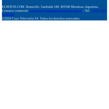
ELNUEVE.COM. Domicillo: Garibaldi 186. M5500 Mendoza, Argentina.
Contacto comercial:
comercial@canalnuevemendoza.com.ar
– Tel:
+(54) 9 261
4204020
©2026 Cuyo Televisión SA. Todos los derechos reservados