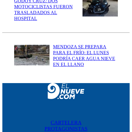
GODOY CRUZ: DOS
MOTOCICLISTAS FUERON
TRASLADADOS AL
HOSPITAL
MENDOZA SE PREPARA
PARA EL FRÍO: EL LUNES
PODRÍA CAER AGUA NIEVE
EN EL LLANO
CARTELERA
PROTAGONISTAS