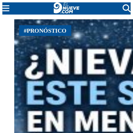
MENDOZA
#PRONÓSTICO
CADA DÍA
ARGENTINA
NOTICIERO 9
PROTAGONISTAS
EL NUEVE STREAMS
PROGRAMACIÓN
EN VIVO