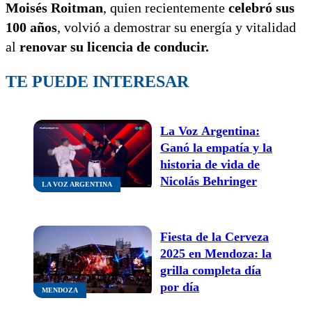
Moisés Roitman
, quien recientemente
celebró sus
100 años
, volvió a demostrar su energía y vitalidad
al
renovar su licencia de conducir.
TE PUEDE INTERESAR
La Voz Argentina:
Ganó la empatía y la
historia de vida de
Nicolás Behringer
LA VOZ ARGENTINA
Fiesta de la Cerveza
2025 en Mendoza: la
grilla completa día
por día
MENDOZA