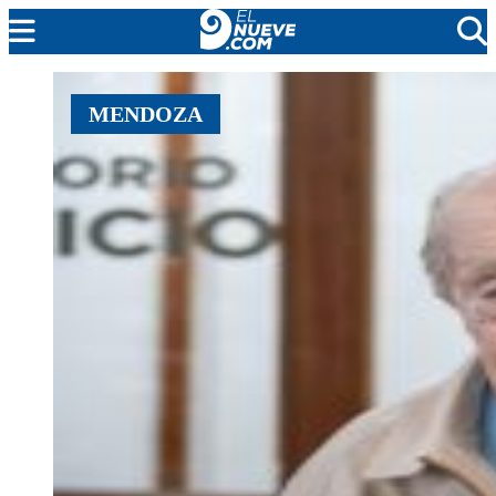
MENDOZA
MENDOZA
CADA DÍA
ARGENTINA
NOTICIERO 9
PROTAGONISTAS
EL NUEVE STREAMS
PROGRAMACIÓN
EN VIVO