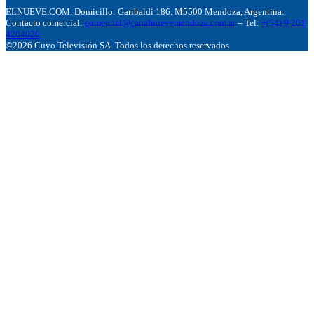
ELNUEVE.COM. Domicillo: Garibaldi 186. M5500 Mendoza, Argentina.
Contacto comercial:
comercial@canalnuevemendoza.com.ar
– Tel:
+(54) 9 261
4204020
©2026 Cuyo Televisión SA. Todos los derechos reservados