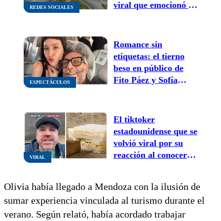
viral que emocionó a
REDES SOCIALES
miles de personas
Romance sin
etiquetas: el tierno
beso en público de
Fito Páez y Sofía
ESPECTÁCULOS
Gala que se volvió
viral
El tiktoker
estadounidense que se
volvió viral por su
reacción al conocer
VIRAL
los sanguchitos de
miga
Olivia había llegado a Mendoza con la ilusión de
sumar experiencia vinculada al turismo durante el
verano. Según relató, había acordado trabajar