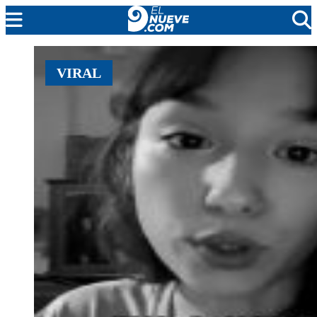
MENDOZA
VIRAL
CADA DÍA
ARGENTINA
NOTICIERO 9
PROTAGONISTAS
EL NUEVE STREAMS
PROGRAMACIÓN
EN VIVO