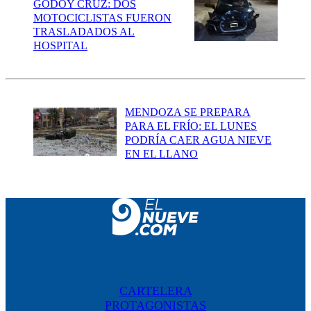
GODOY CRUZ: DOS
MOTOCICLISTAS FUERON
TRASLADADOS AL
HOSPITAL
MENDOZA SE PREPARA
PARA EL FRÍO: EL LUNES
PODRÍA CAER AGUA NIEVE
EN EL LLANO
CARTELERA
PROTAGONISTAS