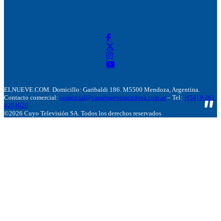
ELNUEVE.COM. Domicillo: Garibaldi 186. M5500 Mendoza, Argentina.
Contacto comercial:
comercial@canalnuevemendoza.com.ar
– Tel:
+(54) 9 261
4204020
©2026 Cuyo Televisión SA. Todos los derechos reservados