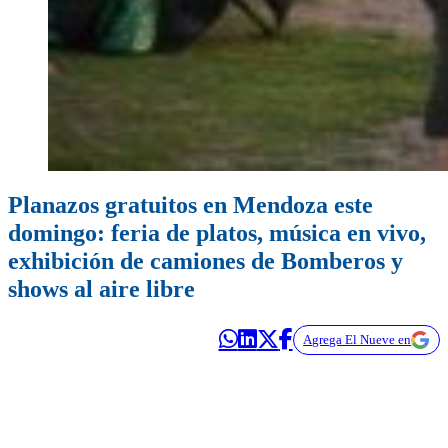
Planazos gratuitos en Mendoza este
domingo: feria de platos, música en vivo,
exhibición de camiones de Bomberos y
shows al aire libre
Agrega El Nueve en