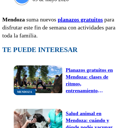
Mendoza
suma nuevos
planazos gratuitos
para
disfrutar este fin de semana con actividades para
toda la familia.
TE PUEDE INTERESAR
Planazos gratuitos en
Mendoza: clases de
ritmos,
entrenamiento
MENDOZA
funcional y una
función de títeres
para disfrutar este fin
Salud animal en
de semana
Mendoza: cuándo y
dónde podés vacunar