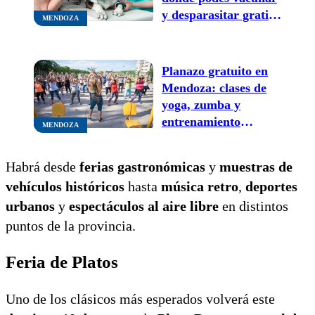
y desparasitar gratis
MENDOZA
a tu mascota en mayo
Planazo gratuito en
Mendoza: clases de
yoga, zumba y
entrenamiento
MENDOZA
funcional al aire libre
Habrá desde
ferias gastronómicas
y
muestras de
vehículos históricos
hasta
música retro
,
deportes
urbanos
y
espectáculos al aire libre
en distintos
puntos de la provincia.
Feria de Platos
Uno de los clásicos más esperados volverá este