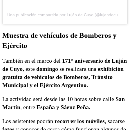
Una publicación compartida por Luján de Cuyo (@lujandecuyomza)
Muestra de vehículos de Bomberos y
Ejército
También en el marco del
171° aniversario de Luján
de Cuyo,
este
domingo
se realizará una
exhibición
gratuita de vehículos de Bomberos, Tránsito
Municipal y el Ejército Argentino.
La actividad será desde las 10 horas sobre calle
San
Martín
, entre
España
y
Sáenz Peña.
Los asistentes podrán
recorrer los móviles
, sacarse
fotos
y conocer de cerca cómo funcionan algunos de