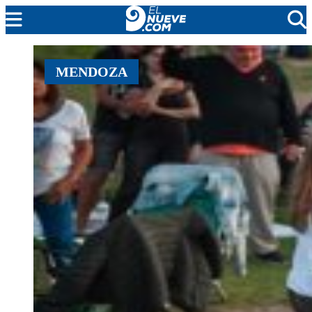
MENDOZA
MENDOZA
CADA DÍA
ARGENTINA
NOTICIERO 9
PROTAGONISTAS
EL NUEVE STREAMS
PROGRAMACIÓN
EN VIVO