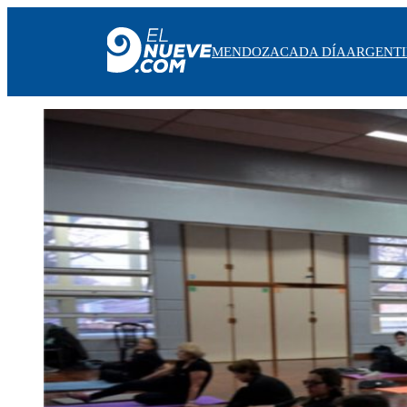
MENDOZA
CADA DÍA
ARGENT
MENDOZA
CADA DÍA
ARGENTINA
NOTICIERO 9
PROTAGONISTAS
EL NUEVE STREAMS
PROGRAMACIÓN
EN VIVO