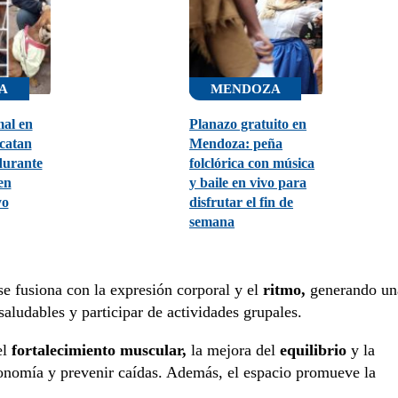
A
MENDOZA
mal en
Planazo gratuito en
catan
Mendoza: peña
durante
folclórica con música
en
y baile en vivo para
yo
disfrutar el fin de
semana
e fusiona con la expresión corporal y el
ritmo,
generando un
saludables y participar de actividades grupales.
el
fortalecimiento muscular,
la mejora del
equilibrio
y la
onomía y prevenir caídas. Además, el espacio promueve la