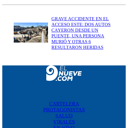
GRAVE ACCIDENTE EN EL
ACCESO ESTE: DOS AUTOS
CAYERON DESDE UN
PUENTE, UNA PERSONA
MURIÓ Y OTRAS 6
RESULTARON HERIDAS
CARTELERA
PROTAGONISTAS
SALUD
VIRALES
EN VIVO