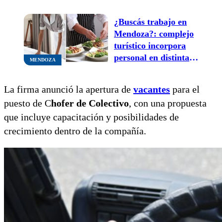
¿Buscás trabajo en
Mendoza?: complejo
turístico incorpora
personal en distintas
MENDOZA
áreas
La firma anunció la apertura de
vacantes
para el
puesto de C
hofer de Colectivo
, con una propuesta
que incluye capacitación y posibilidades de
crecimiento dentro de la compañía.