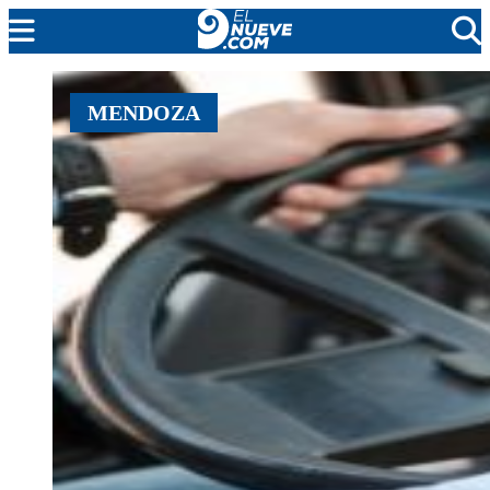
MENDOZA
MENDOZA
CADA DÍA
ARGENTINA
NOTICIERO 9
PROTAGONISTAS
EL NUEVE STREAMS
PROGRAMACIÓN
EN VIVO