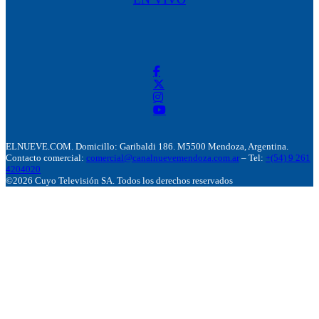
ELNUEVE.COM. Domicillo: Garibaldi 186. M5500 Mendoza, Argentina.
Contacto comercial:
comercial@canalnuevemendoza.com.ar
– Tel:
+(54) 9 261
4204020
©2026 Cuyo Televisión SA. Todos los derechos reservados