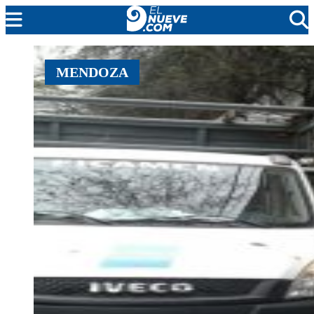
MENDOZA
MENDOZA
CADA DÍA
ARGENTINA
NOTICIERO 9
PROTAGONISTAS
EL NUEVE STREAMS
PROGRAMACIÓN
EN VIVO