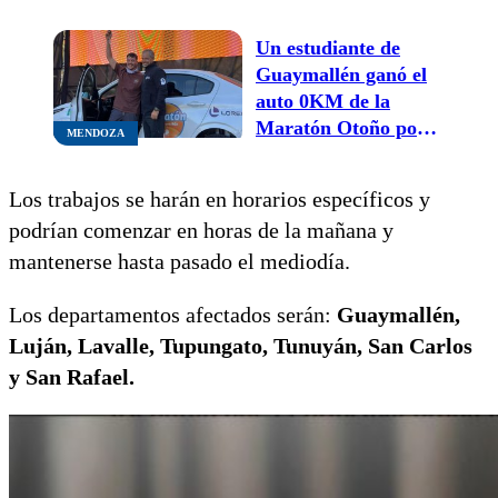
sus asientos
Un estudiante de
Guaymallén ganó el
auto 0KM de la
Maratón Otoño por
MENDOZA
la Vida: “Estoy muy
emocionado, no lo
Los trabajos se harán en horarios específicos y
puedo creer”
podrían comenzar en horas de la mañana y
mantenerse hasta pasado el mediodía.
Los departamentos afectados serán:
Guaymallén,
Luján,
Lavalle, Tupungato, Tunuyán, San Carlos
y
San Rafael.