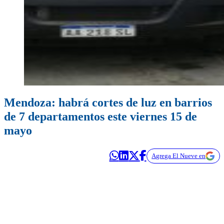
Mendoza: habrá cortes de luz en barrios
de 7 departamentos este viernes 15 de
mayo
Agrega El Nueve en