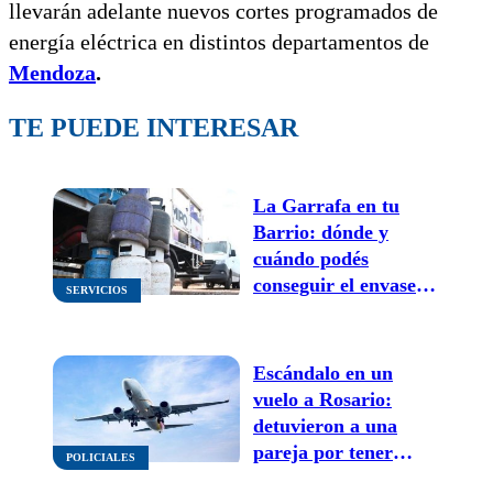
llevarán adelante nuevos cortes programados de
energía eléctrica en distintos departamentos de
Mendoza
.
TE PUEDE INTERESAR
La Garrafa en tu
Barrio: dónde y
cuándo podés
conseguir el envase
SERVICIOS
de 10 kilos a menos
de $10000 esta
semana
Escándalo en un
vuelo a Rosario:
detuvieron a una
pareja por tener
POLICIALES
relaciones sexuales en