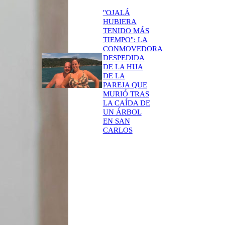
"OJALÁ
HUBIERA
TENIDO MÁS
TIEMPO": LA
CONMOVEDORA
DESPEDIDA
DE LA HIJA
DE LA
PAREJA QUE
MURIÓ TRAS
LA CAÍDA DE
UN ÁRBOL
EN SAN
CARLOS