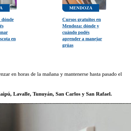
A
MENDOZA
: dónde
Cursos gratuitos en
és
Mendoza: dónde y
unar
cuándo podés
ascota en
aprender a manejar
grúas
enzar en horas de la mañana y mantenerse hasta pasado el
ipú, Lavalle, Tunuyán, San Carlos y San Rafael.