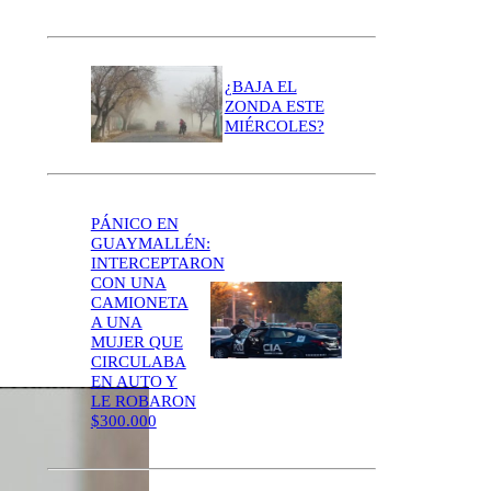
¿BAJA EL
ZONDA ESTE
MIÉRCOLES?
PÁNICO EN
GUAYMALLÉN:
INTERCEPTARON
CON UNA
CAMIONETA
A UNA
MUJER QUE
CIRCULABA
EN AUTO Y
LE ROBARON
$300.000