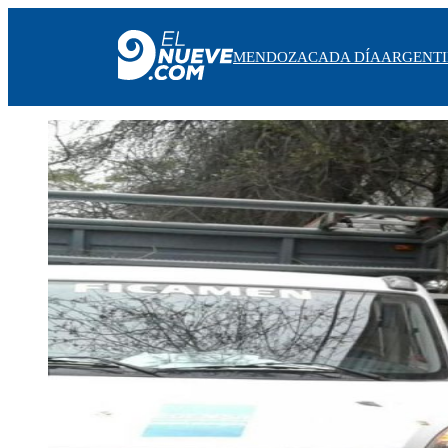
MENDOZA
CADA DÍA
ARGENT
MENDOZA
CADA DÍA
ARGENTINA
NOTICIERO 9
PROTAGONISTAS
EL NUEVE STREAMS
PROGRAMACIÓN
EN VIVO