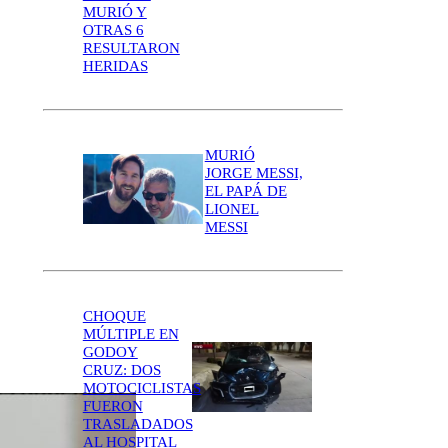
MURIÓ Y
OTRAS 6
RESULTARON
HERIDAS
MURIÓ
JORGE MESSI,
EL PAPÁ DE
LIONEL
MESSI
CHOQUE
MÚLTIPLE EN
GODOY
CRUZ: DOS
MOTOCICLISTAS
FUERON
TRASLADADOS
AL HOSPITAL