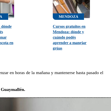
A
MENDOZA
: dónde
Cursos gratuitos en
és
Mendoza: dónde y
unar
cuándo podés
ascota en
aprender a manejar
grúas
enzar en horas de la mañana y mantenerse hasta pasado el
 Guaymallén.