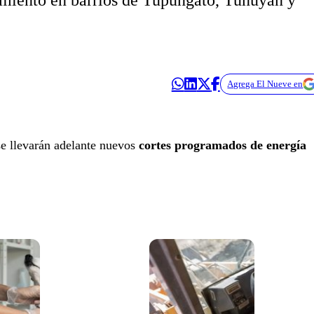
miento en barrios de Tupungato, Tunuyán y
Agrega El Nueve en
e llevarán adelante nuevos
cortes programados de energía