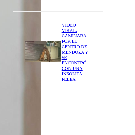
VIDEO
VIRAL:
CAMINABA
POR EL
CENTRO DE
MENDOZA Y
SE
ENCONTRÓ
CON UNA
INSÓLITA
PELEA