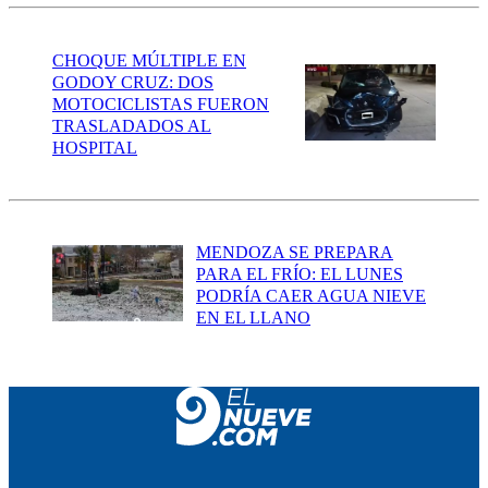
CHOQUE MÚLTIPLE EN
GODOY CRUZ: DOS
MOTOCICLISTAS FUERON
TRASLADADOS AL
HOSPITAL
MENDOZA SE PREPARA
PARA EL FRÍO: EL LUNES
PODRÍA CAER AGUA NIEVE
EN EL LLANO