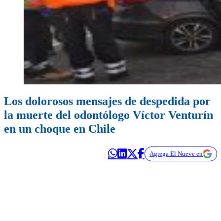
Los dolorosos mensajes de despedida por
la muerte del odontólogo Víctor Venturín
en un choque en Chile
Agrega El Nueve en