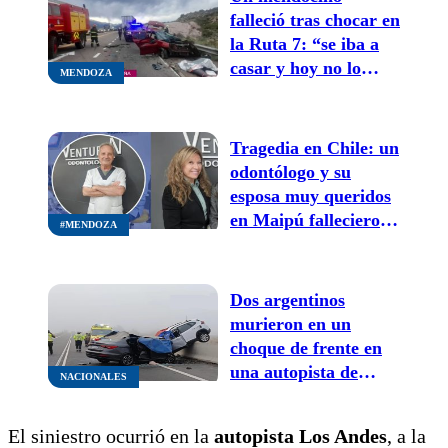
falleció tras chocar en
la Ruta 7: “se iba a
casar y hoy no lo
MENDOZA
tenemos con
nosotros”
Tragedia en Chile: un
odontólogo y su
esposa muy queridos
en Maipú fallecieron
#MENDOZA
y sus nietos están
internados
Dos argentinos
murieron en un
choque de frente en
una autopista de
NACIONALES
Chile
El siniestro ocurrió en la
autopista Los Andes
, a la