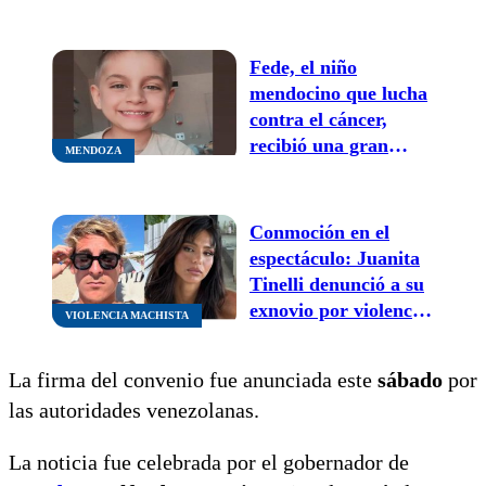
personal a su equipo
de trabajo
Fede, el niño
mendocino que lucha
contra el cáncer,
recibió una gran
MENDOZA
noticia: aprobaron la
compra del
medicamento clave
Conmoción en el
para su tratamiento
espectáculo: Juanita
Tinelli denunció a su
exnovio por violencia
VIOLENCIA MACHISTA
de género tras una
agresión en un
La firma del convenio fue anunciada este
sábado
por
boliche
las autoridades venezolanas.
La noticia fue celebrada por el gobernador de