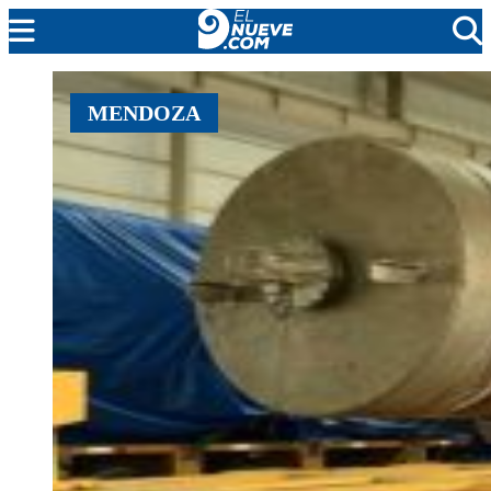
MENDOZA
MENDOZA
CADA DÍA
ARGENTINA
NOTICIERO 9
PROTAGONISTAS
EL NUEVE STREAMS
PROGRAMACIÓN
EN VIVO