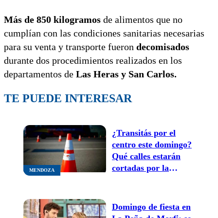
Más de 850 kilogramos
de alimentos que no
cumplían con las condiciones sanitarias necesarias
para su venta y transporte fueron
decomisados
durante dos procedimientos realizados en los
departamentos de
Las Heras y San Carlos.
TE PUEDE INTERESAR
¿Transitás por el
centro este domingo?
Qué calles estarán
cortadas por la
MENDOZA
maratón “Corre
Sangre por tus
Venas” y en qué
Domingo de fiesta en
horario