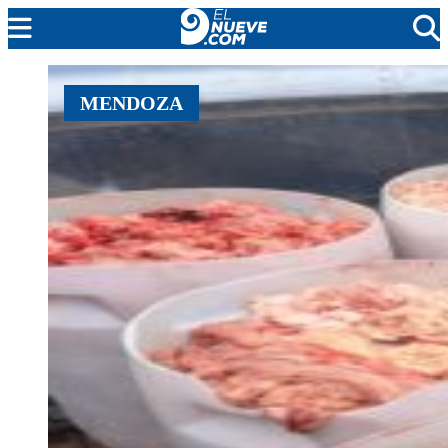
MENDOZA
MENDOZA
CADA DÍA
ARGENTINA
NOTICIERO 9
PROTAGONISTAS
EL NUEVE STREAMS
PROGRAMACIÓN
EN VIVO