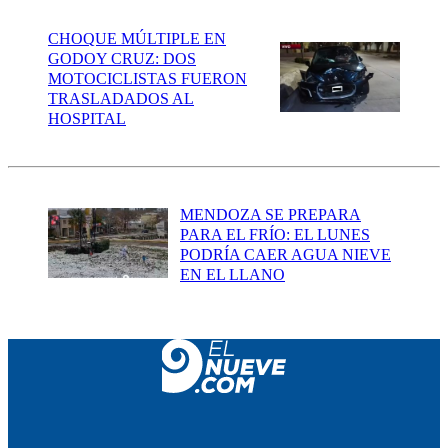
CHOQUE MÚLTIPLE EN
GODOY CRUZ: DOS
MOTOCICLISTAS FUERON
TRASLADADOS AL
HOSPITAL
MENDOZA SE PREPARA
PARA EL FRÍO: EL LUNES
PODRÍA CAER AGUA NIEVE
EN EL LLANO