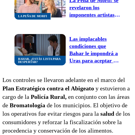
La Peña de Morfi: se
revelaron los
imponentes artistas y
LA PEÑA DE MORFI
la gran actriz que
visitarán el programa
Las implacables
condiciones que
Bahar le impondrá a
BAHAR, ¿ESTÁS LISTA PARA
Uras para aceptar sus
DESPERTAR?
disculpas
Los controles se llevaron adelante en el marco del
Plan Estratégico contra el Abigeato
y estuvieron a
cargo de la
Policía Rural,
en conjunto con las áreas
de
Bromatología
de los municipios. El objetivo de
los operativos fue evitar riesgos para la
salud
de los
consumidores y reforzar la fiscalización sobre la
procedencia y conservación de los alimentos.