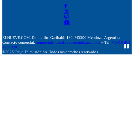
ELNUEVE.COM. Domicillo: Garibaldi 186. M5500 Mendoza, Argentina.
Contacto comercial:
comercial@canalnuevemendoza.com.ar
– Tel:
+(54) 9 261
4204020
©2026 Cuyo Televisión SA. Todos los derechos reservados