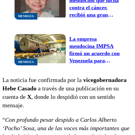
mendocino que lucha
contra el cáncer,
recibió una gran
MENDOZA
noticia: aprobaron la
compra del
medicamento clave
La empresa
para su tratamiento
mendocina IMPSA
firmó un acuerdo con
Venezuela para
MENDOZA
finalizar una central
hidroeléctrica
La noticia fue confirmada por la
vicegobernadora
Hebe Casado
a través de una publicación en su
cuenta de
X
, donde lo despidió con un sentido
mensaje.
“
Con profundo pesar despido a Carlos Alberto
‘Pocho’ Sosa, una de las voces más importantes que