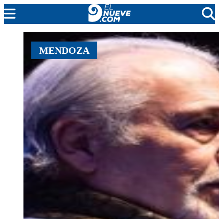
MENDOZA
MENDOZA
CADA DÍA
ARGENTINA
NOTICIERO 9
PROTAGONISTAS
EL NUEVE STREAMS
PROGRAMACIÓN
EN VIVO