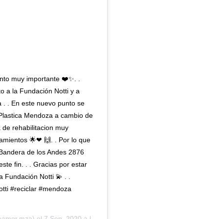
nto muy importante ❤️✨. .
 a la Fundación Notti y a
. . En este nuevo punto se
 Plastica Mendoza a cambio de
a de rehabilitacion muy
amientos 🌟❤ 🙌. . Por lo que
n Bandera de los Andes 2876
e fin. . . Gracias por estar
la Fundación Notti 💫 . .
tti #reciclar #mendoza
eamor.mza) el
7 Sep, 2020 a las 5:09 PDT