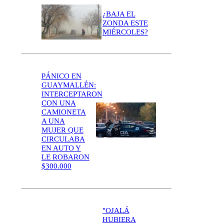
¿BAJA EL
ZONDA ESTE
MIÉRCOLES?
PÁNICO EN
GUAYMALLÉN:
INTERCEPTARON
CON UNA
CAMIONETA
A UNA
MUJER QUE
CIRCULABA
EN AUTO Y
LE ROBARON
$300.000
"OJALÁ
HUBIERA