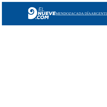
MENDOZA
CADA DÍA
ARGENT
MENDOZA
CADA DÍA
ARGENTINA
NOTICIERO 9
PROTAGONISTAS
EL NUEVE STREAMS
PROGRAMACIÓN
EN VIVO