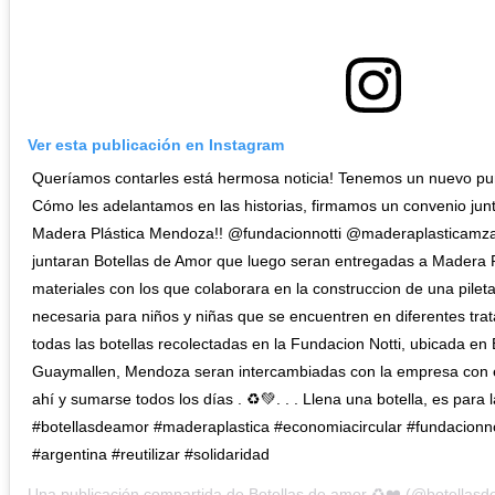
Ver esta publicación en Instagram
Queríamos contarles está hermosa noticia! Tenemos un nuevo pu
Cómo les adelantamos en las historias, firmamos un convenio junto
Madera Plástica Mendoza!! @fundacionnotti @maderaplasticamza 
juntaran Botellas de Amor que luego seran entregadas a Madera
materiales con los que colaborara en la construccion de una pilet
necesaria para niños y niñas que se encuentren en diferentes trat
todas las botellas recolectadas en la Fundacion Notti, ubicada e
Guaymallen, Mendoza seran intercambiadas con la empresa con est
ahí y sumarse todos los días . ♻️💚. . . Llena una botella, es para 
#botellasdeamor #maderaplastica #economiacircular #fundacionno
#argentina #reutilizar #solidaridad
Una publicación compartida de
Botellas de amor ♻️❤️
(@botellasd