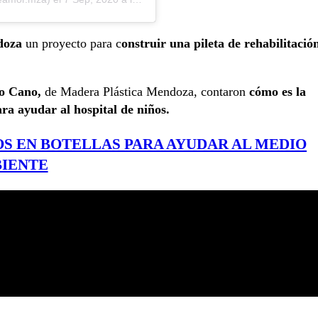
doza
un proyecto para c
onstruir una pileta de rehabilitació
o Cano,
de Madera Plástica Mendoza, contaron
cómo es la
ra ayudar al hospital de niños.
S EN BOTELLAS PARA AYUDAR AL MEDIO
IENTE