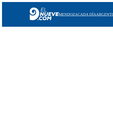
MENDOZA
CADA DÍA
ARGENT
MENDOZA
CADA DÍA
ARGENTINA
NOTICIERO 9
PROTAGONISTAS
EL NUEVE STREAMS
PROGRAMACIÓN
EN VIVO