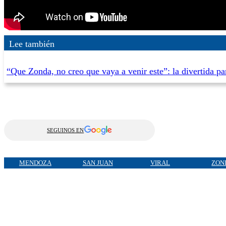
Lee también
“Que Zonda, no creo que vaya a venir este”: la divertida pa
SEGUINOS EN
MENDOZA
SAN JUAN
VIRAL
ZON