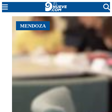
MENDOZA
MENDOZA
CADA DÍA
ARGENTINA
NOTICIERO 9
PROTAGONISTAS
EL NUEVE STREAMS
PROGRAMACIÓN
EN VIVO