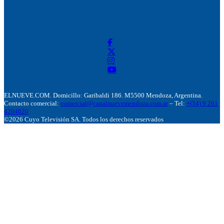
ELNUEVE.COM. Domicillo: Garibaldi 186. M5500 Mendoza, Argentina.
Contacto comercial:
comercial@canalnuevemendoza.com.ar
– Tel:
+(54) 9 261
4204020
©2026 Cuyo Televisión SA. Todos los derechos reservados