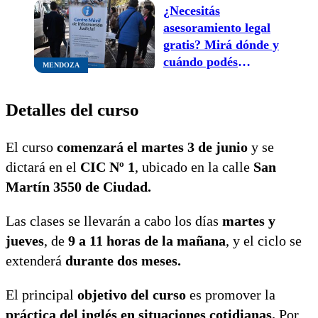
¿Necesitás
asesoramiento legal
gratis? Mirá dónde y
cuándo podés
MENDOZA
consultar en el
Centro Móvil Judicial
Detalles del curso
El curso
comenzará el martes 3 de junio
y se
dictará en el
CIC Nº 1
, ubicado en la calle
San
Martín 3550 de Ciudad.
Las clases se llevarán a cabo los días
martes y
jueves
, de
9 a 11 horas de la mañana
, y el ciclo se
extenderá
durante dos meses.
El principal
objetivo del curso
es promover la
práctica del inglés en situaciones cotidianas.
Por