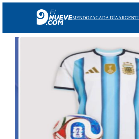
MENDOZA
CADA DÍA
ARGENT
MENDOZA
CADA DÍA
ARGENTINA
NOTICIERO 9
PROTAGONISTAS
EL NUEVE STREAMS
PROGRAMACIÓN
EN VIVO