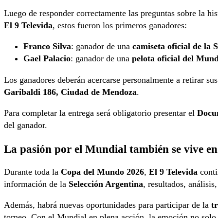
Luego de responder correctamente las preguntas sobre la his
El 9 Televida
, estos fueron los primeros ganadores:
Franco Silva
: ganador de una
camiseta oficial de la 
Gael Palacio
: ganador de una
pelota oficial del Mun
Los ganadores deberán acercarse personalmente a retirar su
Garibaldi 186, Ciudad de Mendoza
.
Para completar la entrega será obligatorio presentar el
Docum
del ganador.
La pasión por el Mundial también se vive en
Durante toda la
Copa del Mundo 2026
,
El 9 Televida
conti
información de la
Selección Argentina
, resultados, análisi
Además, habrá nuevas oportunidades para participar de la
t
torneo. Con el Mundial en plena acción, la emoción no solo 