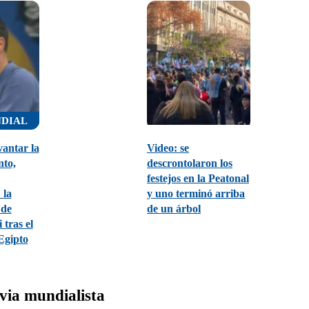
NDIAL
antar la
Video: se
nto,
descrontolaron los
festejos en la Peatonal
 la
y uno terminó arriba
 de
de un árbol
 tras el
Egipto
ivia mundialista