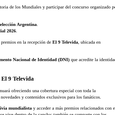
toria de los Mundiales y participar del concurso organizado p
Selección Argentina
.
dial 2026
.
s premios en la recepción de
El 9 Televida
, ubicada en
ento Nacional de Identidad (DNI)
que acredite la identida
 El 9 Televida
nuará ofreciendo una cobertura especial con toda la
s, novedades y contenidos exclusivos para los fanáticos.
rivia mundialista
y acceder a más premios relacionados con e
se vive dentro de la cancha: también se comparte con los