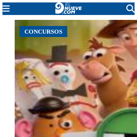
MENDOZA
CONCURSOS
CADA DÍA
ARGENTINA
NOTICIERO 9
PROTAGONISTAS
EL NUEVE STREAMS
PROGRAMACIÓN
EN VIVO