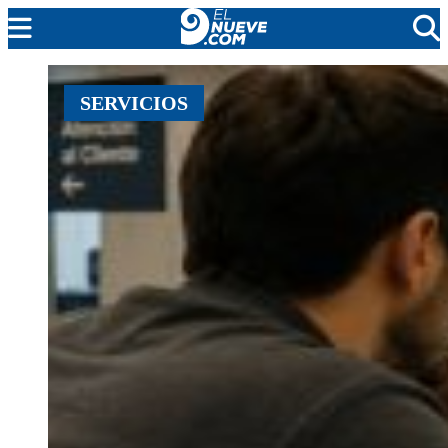
MENDOZA
SERVICIOS
CADA DÍA
ARGENTINA
NOTICIERO 9
PROTAGONISTAS
EL NUEVE STREAMS
PROGRAMACIÓN
EN VIVO