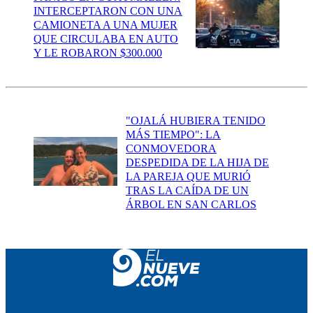
INTERCEPTARON CON UNA
CAMIONETA A UNA MUJER
QUE CIRCULABA EN AUTO
Y LE ROBARON $300.000
"OJALÁ HUBIERA TENIDO
MÁS TIEMPO": LA
CONMOVEDORA
DESPEDIDA DE LA HIJA DE
LA PAREJA QUE MURIÓ
TRAS LA CAÍDA DE UN
ÁRBOL EN SAN CARLOS