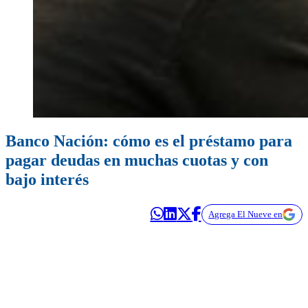
Banco Nación: cómo es el préstamo para
pagar deudas en muchas cuotas y con
bajo interés
Agrega El Nueve en