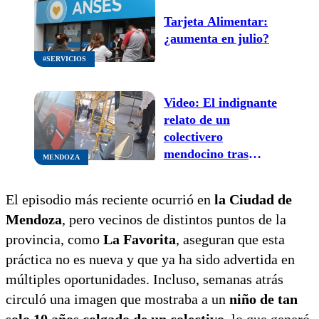
Tarjeta Alimentar:
¿aumenta en julio?
#SERVICIOS
Video: El indignante
relato de un
colectivero
mendocino tras
MENDOZA
descubrir que habían
defecado en un
El episodio más reciente ocurrió en
la Ciudad de
asiento
Mendoza
, pero vecinos de distintos puntos de la
provincia, como
La Favorita
, aseguran que esta
práctica no es nueva y que ya ha sido advertida en
múltiples oportunidades. Incluso, semanas atrás
circuló una imagen que mostraba a un
niño de tan
solo 10 años colgado de un colectivo
, lo que generó