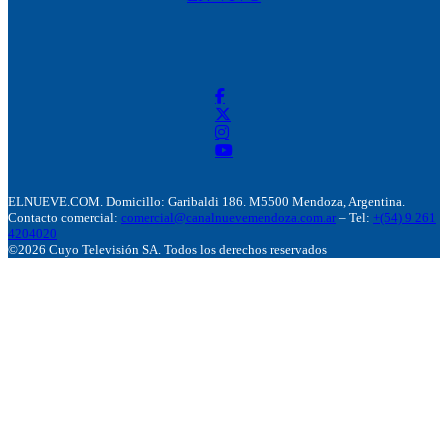
ELNUEVE.COM. Domicillo: Garibaldi 186. M5500 Mendoza, Argentina.
Contacto comercial:
comercial@canalnuevemendoza.com.ar
– Tel:
+(54) 9 261
4204020
©2026 Cuyo Televisión SA. Todos los derechos reservados