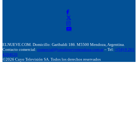
ELNUEVE.COM. Domicillo: Garibaldi 186. M5500 Mendoza, Argentina.
Contacto comercial:
comercial@canalnuevemendoza.com.ar
– Tel:
+(54) 9 261
4204020
©2026 Cuyo Televisión SA. Todos los derechos reservados