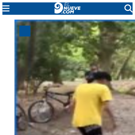
MENDOZA
CADA DÍA
ARGENTINA
NOTICIERO 9
PROTAGONISTAS
EL NUEVE STREAMS
PROGRAMACIÓN
EN VIVO