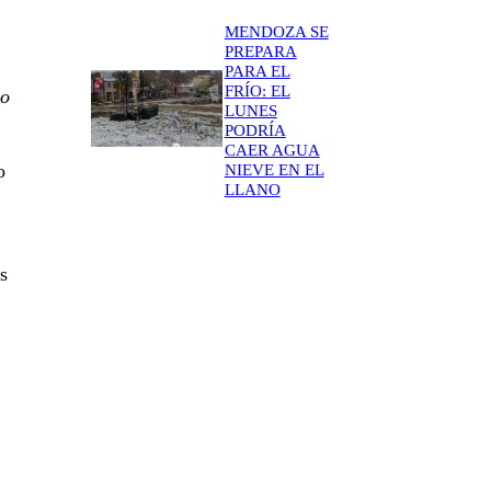
MENDOZA SE
PREPARA
PARA EL
FRÍO: EL
no
LUNES
PODRÍA
CAER AGUA
o
NIEVE EN EL
LLANO
s