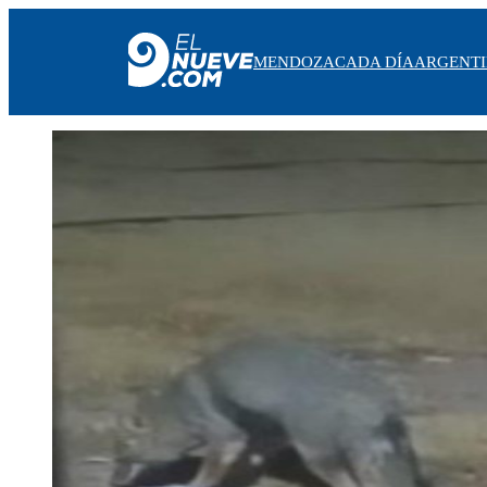
MENDOZA
CADA DÍA
ARGENT
MENDOZA
CADA DÍA
ARGENTINA
NOTICIERO 9
PROTAGONISTAS
EL NUEVE STREAMS
PROGRAMACIÓN
EN VIVO