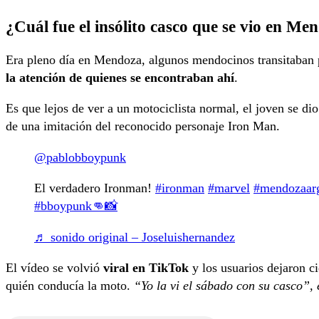
¿Cuál fue el insólito casco que se vio en Me
Era pleno día en Mendoza, algunos mendocinos transitaban 
la atención de quienes se encontraban ahí
.
Es que lejos de ver a un motociclista normal, el joven se di
de una imitación del reconocido personaje Iron Man.
@pablobboypunk
El verdadero Ironman!
#ironman
#marvel
#mendozaar
#bboypunk👊📸
♬ sonido original – Joseluishernandez
El vídeo se volvió
viral en TikTok
y los usuarios dejaron c
quién conducía la moto.
“Yo la vi el sábado con su casco”, 