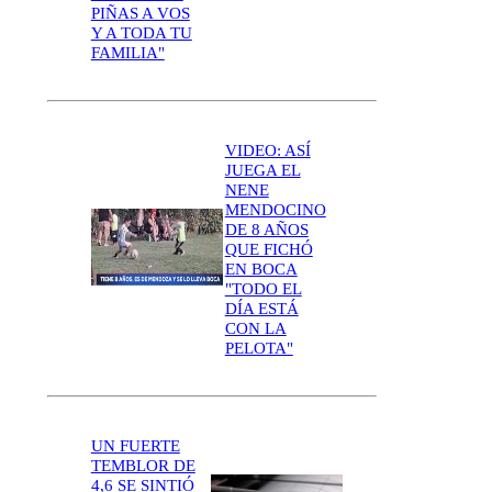
PIÑAS A VOS
Y A TODA TU
FAMILIA"
VIDEO: ASÍ
JUEGA EL
NENE
MENDOCINO
DE 8 AÑOS
QUE FICHÓ
EN BOCA
"TODO EL
DÍA ESTÁ
CON LA
PELOTA"
UN FUERTE
TEMBLOR DE
4,6 SE SINTIÓ