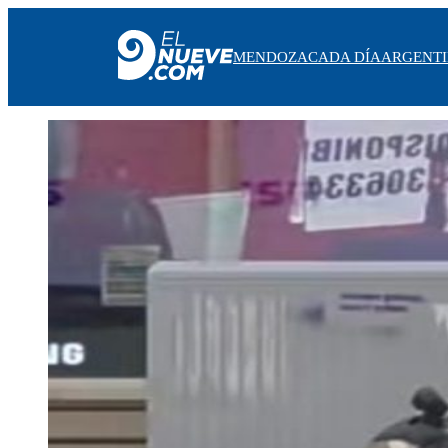
MENDOZA
CADA DÍA
ARGENT
MENDOZA
CADA DÍA
ARGENTINA
NOTICIERO 9
PROTAGONISTAS
EL NUEVE STREAMS
PROGRAMACIÓN
EN VIVO