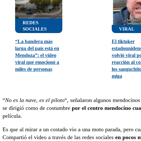
REDES
SOCIALES
VIRAL
“La bandera más
El tiktoker
larga del país está en
estadounidens
Mendoza”: el video
volvió viral p
viral que emocionó a
reacción al c
miles de personas
los sanguchit
miga
“
No es la nave, es el piloto
“, señalaron algunos mendocinos 
se dirigió como de costumbre
por el centro mendocino cua
película.
Es que al mirar a un costado vio a una moto parada, pero c
Compartió el video a través de las redes sociales
en pocos m