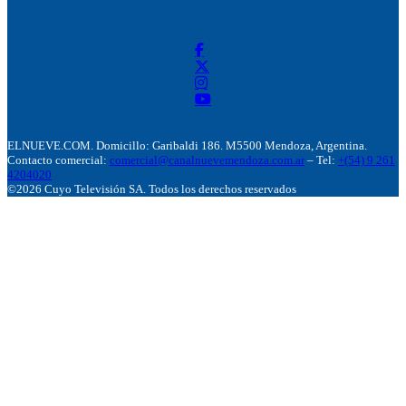
ELNUEVE.COM. Domicillo: Garibaldi 186. M5500 Mendoza, Argentina.
Contacto comercial:
comercial@canalnuevemendoza.com.ar
– Tel:
+(54) 9 261
4204020
©2026 Cuyo Televisión SA. Todos los derechos reservados