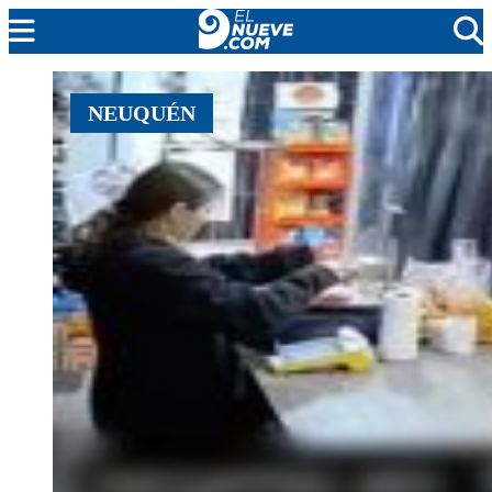
MENDOZA
NEUQUÉN
CADA DÍA
ARGENTINA
NOTICIERO 9
PROTAGONISTAS
EL NUEVE STREAMS
PROGRAMACIÓN
EN VIVO