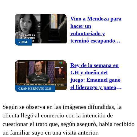
2026
Vino a Mendoza para
hacer un
voluntariado y
terminó escapando
VIRAL
del hostel:
“Dormíamos en un
sótano inundado”
Rey de la semana en
GH y dueño del
juego: Emanuel ganó
el liderazgo y pateó el
GRAN HERMANO 2026
tablero en el desafío
del auto 0km
Según se observa en las imágenes difundidas, la
clienta llegó al comercio con la intención de
cuestionar el trato que, según aseguró, había recibido
un familiar suyo en una visita anterior.