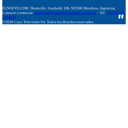
ELNUEVE.COM. Domicillo: Garibaldi 186. M5500 Mendoza, Argentina.
Contacto comercial:
comercial@canalnuevemendoza.com.ar
– Tel:
+(54) 9 261
4204020
©2026 Cuyo Televisión SA. Todos los derechos reservados