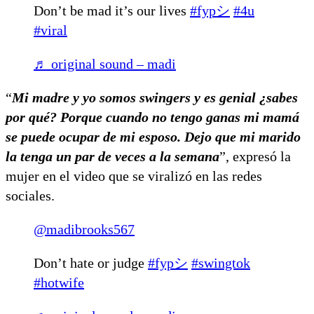
Don’t be mad it’s our lives
#fypシ
#4u
#viral
♬ original sound – madi
“
Mi madre y yo somos swingers y es genial ¿sabes
por qué? Porque cuando no tengo ganas mi mamá
se puede ocupar de mi esposo. Dejo que mi marido
la tenga un par de veces a la semana
”, expresó la
mujer en el video que se viralizó en las redes
sociales.
@madibrooks567
Don’t hate or judge
#fypシ
#swingtok
#hotwife