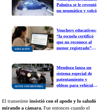
Palmira se le reventó
un neumático y volcó
Vouchers educativos:
“la escuela certificó
que no reconoce al
menor registrado”
EDUCACIÓN
cómo continúa la
inscripción si te sale
este mensaje
Mendoza lanza un
sistema especial de
patentamiento y
obleas para vehículos
AUTOS CON HISTORIA
antiguos
El transeúnte
insistió con el apodo y lo saludó
mirando a cámara.
Fue entonces cuando el