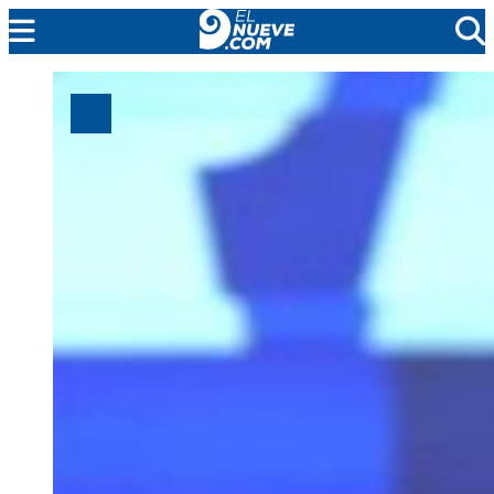
MENDOZA
CADA DÍA
ARGENTINA
NOTICIERO 9
PROTAGONISTAS
EL NUEVE STREAMS
PROGRAMACIÓN
EN VIVO