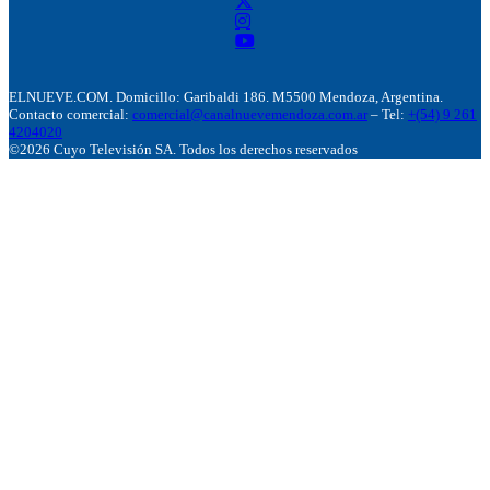
ELNUEVE.COM. Domicillo: Garibaldi 186. M5500 Mendoza, Argentina.
Contacto comercial:
comercial@canalnuevemendoza.com.ar
– Tel:
+(54) 9 261
4204020
©2026 Cuyo Televisión SA. Todos los derechos reservados