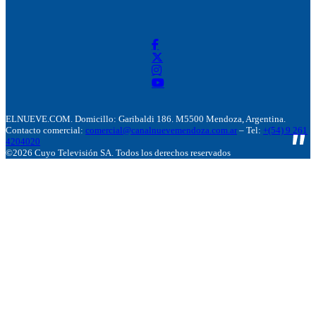
ELNUEVE.COM. Domicillo: Garibaldi 186. M5500 Mendoza, Argentina.
Contacto comercial:
comercial@canalnuevemendoza.com.ar
– Tel:
+(54) 9 261
4204020
©2026 Cuyo Televisión SA. Todos los derechos reservados