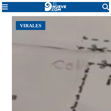
MENDOZA
VIRALES
CADA DÍA
ARGENTINA
NOTICIERO 9
PROTAGONISTAS
EL NUEVE STREAMS
PROGRAMACIÓN
EN VIVO