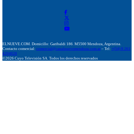
ELNUEVE.COM. Domicillo: Garibaldi 186. M5500 Mendoza, Argentina.
Contacto comercial:
comercial@canalnuevemendoza.com.ar
– Tel:
+(54) 9 261
4204020
©2026 Cuyo Televisión SA. Todos los derechos reservados