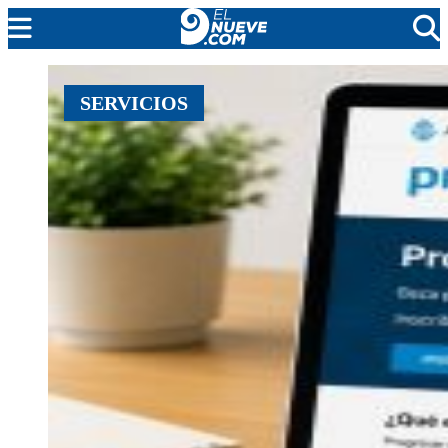
MENDOZA
SERVICIOS
CADA DÍA
ARGENTINA
NOTICIERO 9
PROTAGONISTAS
EL NUEVE STREAMS
PROGRAMACIÓN
EN VIVO