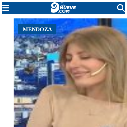
MENDOZA
MENDOZA
CADA DÍA
ARGENTINA
NOTICIERO 9
PROTAGONISTAS
EL NUEVE STREAMS
PROGRAMACIÓN
EN VIVO