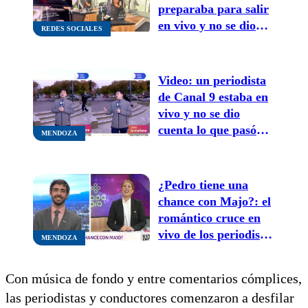
preparaba para salir
en vivo y no se dio
REDES SOCIALES
cuenta lo que pasaba
detrás de ella
Video: un periodista
de Canal 9 estaba en
vivo y no se dio
cuenta lo que pasó
MENDOZA
detrás de él
¿Pedro tiene una
chance con Majo?: el
romántico cruce en
vivo de los periodistas
MENDOZA
de Canal 9
Con música de fondo y entre comentarios cómplices,
las periodistas y conductores comenzaron a desfilar