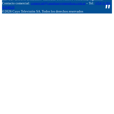
Contacto comercial:
comercial@canalnuevemendoza.com.ar
– Tel:
+(54) 9 261
4204020
©2026 Cuyo Televisión SA. Todos los derechos reservados