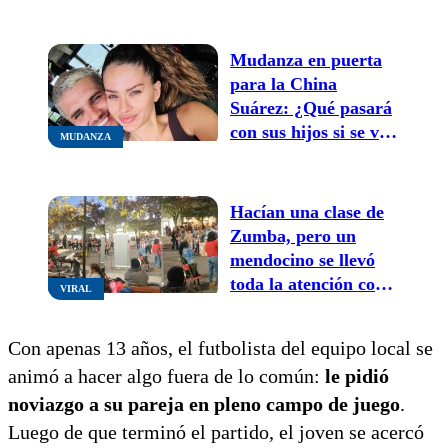
fin de semana para
ver la nieve
Mudanza en puerta
para la China
Suárez: ¿Qué pasará
con sus hijos si se va
MUDANZA
a vivir a Turquía?
Hacían una clase de
Zumba, pero un
mendocino se llevó
toda la atención con
VIRAL
sus pasos prohibidos
Con apenas 13 años, el futbolista del equipo local se
animó a hacer algo fuera de lo común:
le pidió
noviazgo a su pareja en pleno campo de juego
.
Luego de que terminó el partido, el joven se acercó