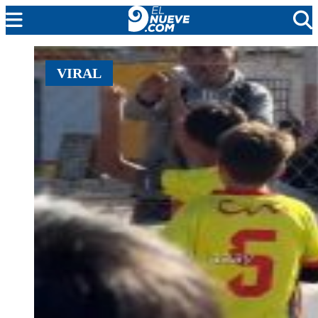
MENDOZA
VIRAL
CADA DÍA
ARGENTINA
NOTICIERO 9
PROTAGONISTAS
EL NUEVE STREAMS
PROGRAMACIÓN
EN VIVO