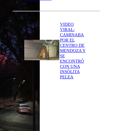
VIDEO
VIRAL:
CAMINABA
POR EL
CENTRO DE
MENDOZA Y
SE
ENCONTRÓ
CON UNA
INSÓLITA
PELEA