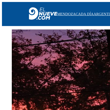
MENDOZA
CADA DÍA
ARGENT
MENDOZA
CADA DÍA
ARGENTINA
NOTICIERO 9
PROTAGONISTAS
EL NUEVE STREAMS
PROGRAMACIÓN
EN VIVO