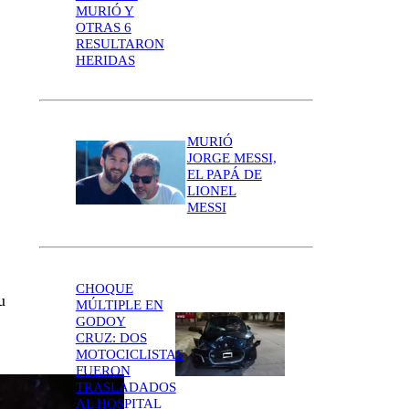
MURIÓ Y
OTRAS 6
RESULTARON
HERIDAS
MURIÓ
JORGE MESSI,
EL PAPÁ DE
LIONEL
MESSI
CHOQUE
u
MÚLTIPLE EN
GODOY
CRUZ: DOS
MOTOCICLISTAS
FUERON
TRASLADADOS
AL HOSPITAL