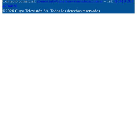
Contacto comercial:
comercial@canalnuevemendoza.com.ar
– Tel:
+(54) 9 261
4204020
©2026 Cuyo Televisión SA. Todos los derechos reservados